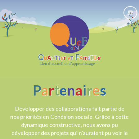
P
a
r
t
e
n
a
i
r
e
s
Développer des collaborations fait partie de
nos priorités en Cohésion sociale. Grâce à cette
dynamique constructive, nous avons pu
développer des projets qui n’auraient pu voir le