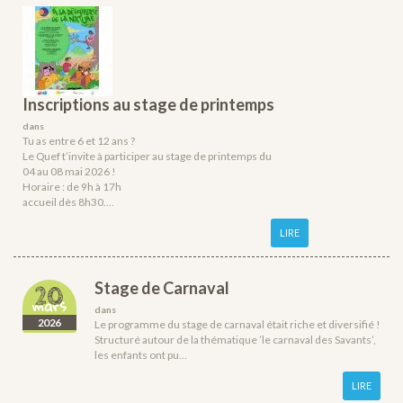
Inscriptions au stage de printemps
dans
Tu as entre 6 et 12 ans ?
Le Quef t’invite à participer au stage de printemps du
04 au 08 mai 2026 !
Horaire : de 9h à 17h
accueil dès 8h30....
LIRE
Stage de Carnaval
20
mars
dans
2026
Le programme du stage de carnaval était riche et diversifié !
Structuré autour de la thématique ’le carnaval des Savants’,
les enfants ont pu...
LIRE