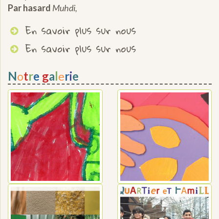
Par hasard
Muhdi,
En savoir plus sur nous
En savoir plus sur nous
N
o
t
r
e
g
a
l
e
r
i
e