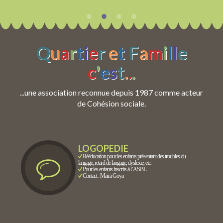
Q
u
a
r
t
i
e
r
e
t
F
a
m
i
l
l
e
c
'
e
s
t
.
.
.
...une association reconnue depuis 1987 comme acteur
de Cohésion sociale.
LOGOPEDIE
Rééducation pour les enfants présentant des troubles du
langage, retard de langage, dyslexie, etc.
Pour les enfants inscrits à l’ASBL.
Contact : Maïra Goya