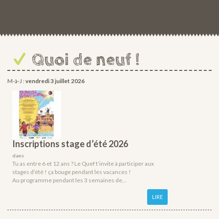
Quoi de neuf !
M-à-J :
vendredi 3 juillet 2026
Inscriptions stage d’été 2026
dans
Tu as entre 6 et 12 ans ? Le Quef t’invite à participer aux
stages d’été ! ça bouge pendant les vacances !
Au programme pendant les 3 semaines de...
LIRE