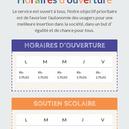
Le service est ouvert à tous. Notre objectif prioritaire
est de favoriser l’autonomie des usagers pour une
meilleure insertion dans la société, dans un but d’
égalité et de chance pour tous.
HORAIRES D’OUVERTURE
L
M
M
J
V
9h-
9h-
9h-
9h-
9h-
17h30
17h30
17h30
17h30
17h30
SOUTIEN SCOLAIRE
L
M
M
J
V