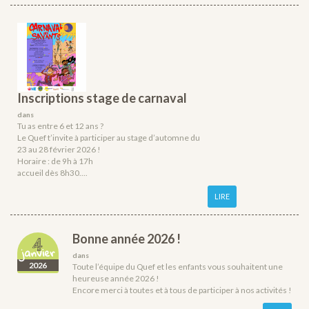
Inscriptions stage de carnaval
dans
Tu as entre 6 et 12 ans ?
Le Quef t’invite à participer au stage d’automne du
23 au 28 février 2026 !
Horaire : de 9h à 17h
accueil dès 8h30....
LIRE
Bonne année 2026 !
4
janvier
dans
2026
Toute l’équipe du Quef et les enfants vous souhaitent une
heureuse année 2026 !
Encore merci à toutes et à tous de participer à nos activités !