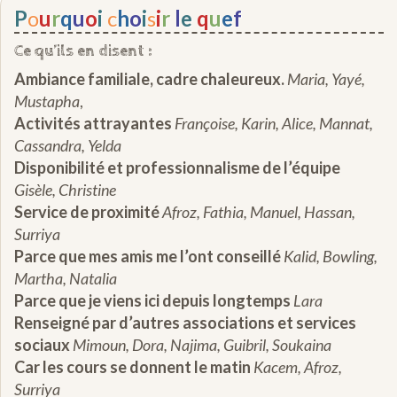
P
o
u
r
q
u
o
i
c
h
o
i
s
i
r
l
e
q
u
e
f
Ce qu’ils en disent :
Ambiance familiale, cadre chaleureux.
Maria, Yayé,
Mustapha
,
Activités attrayantes
Françoise, Karin, Alice, Mannat,
Cassandra, Yelda
Disponibilité et professionnalisme de l’équipe
Gisèle, Christine
Service de proximité
Afroz, Fathia, Manuel, Hassan,
Surriya
Parce que mes amis me l’ont conseillé
Kalid, Bowling,
Martha, Natalia
Parce que je viens ici depuis longtemps
Lara
Renseigné par d’autres associations et services
sociaux
Mimoun, Dora, Najima, Guibril, Soukaina
Car les cours se donnent le matin
Kacem, Afroz,
Surriya