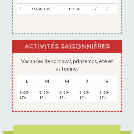
/
15h30-18h
13h-18
/
/
ACTIVITÉS SAISONNIÈRES
Vacances de carnaval, printemps, été et
automne.
L
M
M
J
V
8h30-
8h30-
8h30-
8h30-
8h30-
17h
17h
17h
17h
17h