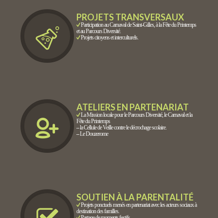
PROJETS TRANSVERSAUX
Participation au Carnaval de Saint-Gilles, à la Fête du Printemps
et au Parcours Diversité.
Projets citoyens et interculturels.
ATELIERS EN PARTENARIAT
La Mission locale pour le Parcours Diversité, le Carnaval et la
Fête du Printemps
–
la Cellule de Veille contre le décrochage scolaire.
–
Le Douzerome
SOUTIEN À LA PARENTALITÉ
Projets ponctuels menés en partenariat avec les acteurs sociaux à
destination des familles.
Partage de moments festifs