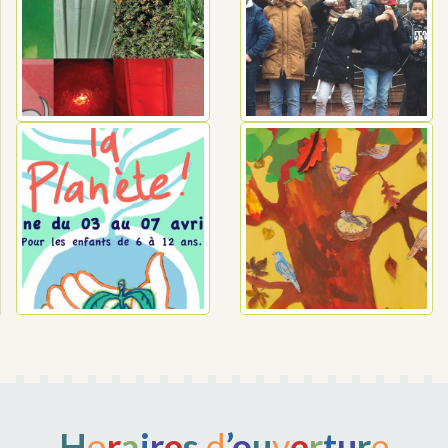
H
o
r
a
i
r
e
s
d
’
o
u
v
e
r
t
u
r
e